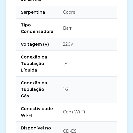
Serpentina
Cobre
Tipo
Barril
Condensadora
Voltagem (V)
220v
Conexão da
Tubulação
1/4
Líquida
Conexão da
Tubulação
1/2
Gás
Conectividade
Com Wi-Fi
Wi-FI
Disponível no
CD-ES