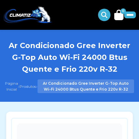
0
Ar Condicionado Gree Inverter
G-Top Auto Wi-Fi 24000 Btus
Quente e Frio 220v R-32
Página
Ar Condicionado Gree Inverter G-Top Auto
›
›
Produtos
Inicial
Wi-Fi 24000 Btus Quente e Frio 220v R-32