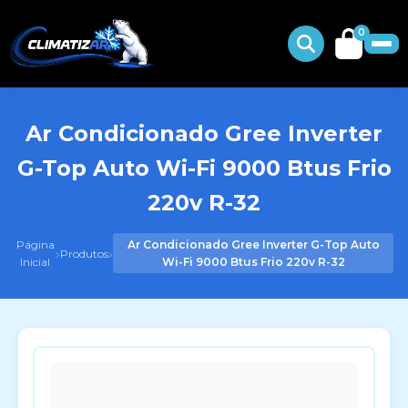
0
Ar Condicionado Gree Inverter
G-Top Auto Wi-Fi 9000 Btus Frio
220v R-32
Página
Ar Condicionado Gree Inverter G-Top Auto
›
›
Produtos
Inicial
Wi-Fi 9000 Btus Frio 220v R-32