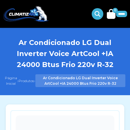
0
Ar Condicionado LG Dual
Inverter Voice ArtCool +IA
24000 Btus Frio 220v R-32
Página
Ar Condicionado LG Dual Inverter Voice
›
›
Produtos
Inicial
ArtCool +IA 24000 Btus Frio 220v R-32