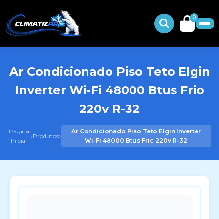
0
Ar Condicionado Piso Teto Elgin
Inverter Wi-Fi 48000 Btus Frio
220v R-32
Página
Ar Condicionado Piso Teto Elgin Inverter
›
›
Produtos
Inicial
Wi-Fi 48000 Btus Frio 220v R-32